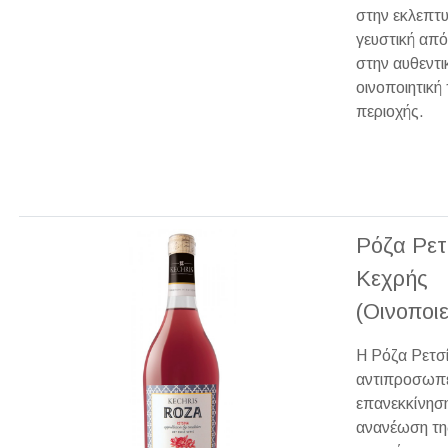
στην εκλεπτ
γευστική από
στην αυθεντι
οινοποιητική 
περιοχής.
Ρόζα Ρετ
Κεχρής
(Οινοποιε
Η Ρόζα Ρετσ
αντιπροσωπε
επανεκκίνηση
ανανέωση τη