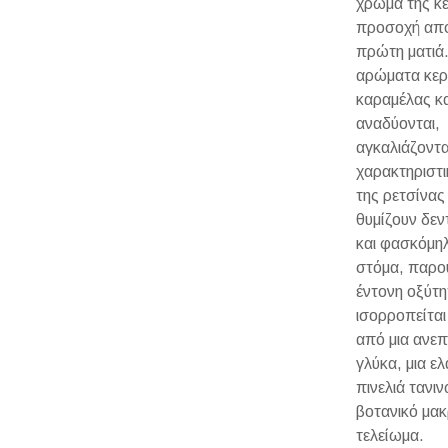
χρώμα της κε
προσοχή από
πρώτη ματιά.
αρώματα κερ
καραμέλας κα
αναδύονται,
αγκαλιάζοντα
χαρακτηριστι
της ρετσίνας
θυμίζουν δεν
και φασκόμηλ
στόμα, παρου
έντονη οξύτη
ισορροπείται
από μια ανε
γλύκα, μια ε
πινελιά τανιν
βοτανικό μα
τελείωμα.