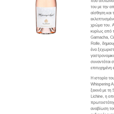
που απλώνει 
του με την α
αίσθηση και 
εκλεπτυσμέν
χρώμα του. Α
κυρίως από τ
Garnacha, Ci
Rolle, δημιο
ένα ξεχωρισ
γαστρονομικ
συναντάται σ
επιτυχημένη
Η ιστορία το
Whispering 
ξεκινά με τη
Lichine, η οπ
πρωτοστάτη
αναβίωση το