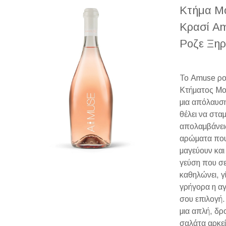
Κτήμα Μ
Κρασί A
Ροζε Ξηρ
Το Amuse ρο
Κτήματος Μο
μια απόλαυσ
θέλει να στα
απολαμβάνει
αρώματα που
μαγεύουν και
γεύση που σ
καθηλώνει, γ
γρήγορα η α
σου επιλογή.
μια απλή, δρ
σαλάτα αρκεί