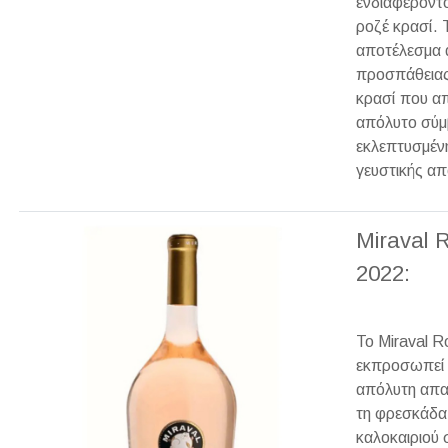
ενδιαφέροντο
ροζέ κρασί. 
αποτέλεσμα 
προσπάθειας 
κρασί που απ
απόλυτο σύμ
εκλεπτυσμέν
γευστικής α
Miraval 
2022:
Το Miraval 
εκπροσωπεί 
απόλυτη απα
τη φρεσκάδα
καλοκαιριού 