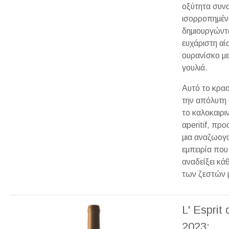
οξύτητα συν
ισορροπημέν
δημιουργώντ
ευχάριστη α
ουρανίσκο με
γουλιά.
Αυτό το κρασ
την απόλυτη 
το καλοκαιρι
αperitif, πρ
μια αναζωογο
εμπειρία που
αναδείξει κά
των ζεστών 
L' Esprit
2023: