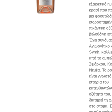
εξαιρετικό η
κρασί που π
μια φρουτώδ
ισορροπημέν
πικάντικη οξ
βελούδινη επ
Έχει συνδυα
Αγιωργίτικο κ
Syrah, καλλι
από το αμπε
Σιμάρκου, Κο
Νεμέα. Το ρο
είναι γνωστό 
ιστορία του
κατευθυντών 
οξύτητά του,
διατηρεί τη 
στο στόμα. Σ