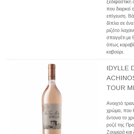
ξεδιψαστική 
που διαρκεί 
επίγευση. Βά
δίπλα σε ένα
ριζότο λαχαν
σπαγγέτι με 
όπως καραβί
καβούρι.
IDYLLE D
ACHINO
TOUR M
Ανοιχτό τρια
χρώμα, που θ
έντονα το χ
ροζέ της Προ
Ζουμερά και