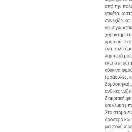
από την πολ
ετικέτα, ωστ
συνεχίζει και
γευσιγνωστι
χαρακτηριστι
κρασιού. Στο
ένα πολύ όμ
λαμπερό ροζ
ενώ στη μύτη
κόκκινα φρο
(φράουλες, κ
δαμάσκηνα) μ
ανθικές νύξει
διακριτική φυ
και γλυκά μπ
Στο στόμα εί
δροσερό και 
μια πολύ ωρ