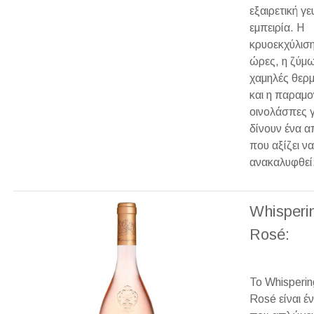
εξαιρετική γε
εμπειρία. Η
κρυοεκχύλιση
ώρες, η ζύμ
χαμηλές θερ
και η παραμον
οινολάσπες γ
δίνουν ένα 
που αξίζει να
ανακαλυφθεί
Whisperi
Rosé:
Το Whisperin
Rosé είναι έ