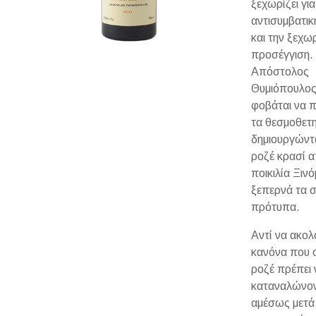
ξεχωρίζει για
αντισυμβατικ
και την ξεχω
προσέγγιση.
Απόστολος
Θυμιόπουλος
φοβάται να 
τα θεσμοθετ
δημιουργώντ
ροζέ κρασί α
ποικιλία Ξιν
ξεπερνά τα 
πρότυπα.
Αντί να ακολ
κανόνα που ο
ροζέ πρέπει 
καταναλώνον
αμέσως μετά