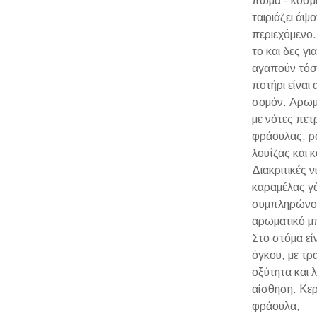
πώμα - κόσμ
ταιριάζει άψο
περιεχόμενο
το και δες για
αγαπούν τόσ
ποτήρι είναι
σομόν. Αρωμ
με νότες πε
φράουλας, ρ
λουΐζας και 
Διακριτικές ν
καραμέλας γ
συμπληρώνο
αρωματικό μ
Στο στόμα εί
όγκου, με τρ
οξύτητα και 
αίσθηση. Κερ
φράουλα,