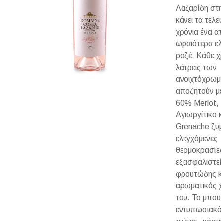
Λαζαρίδη στ
κάνει τα τελε
χρόνια ένα α
ωραιότερα ελ
ροζέ. Κάθε χ
λάτρεις των
ανοιχτόχρωμ
αποζητούν με
60% Merlot,
Αγιωργίτικο 
Grenache ζυ
ελεγχόμενες
θερμοκρασίες
εξασφαλιστεί
φρουτώδης κ
αρωματικός 
του. Το μπο
εντυπωσιακό