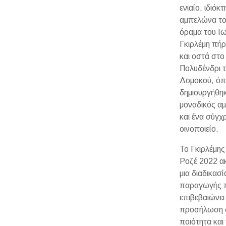
ενιαίο, ιδιόκ
αμπελώνα το
όραμα του Ι
Γκιρλέμη πή
και οστά στο
Πολυδένδρι 
Δομοκού, ό
δημιουργήθηκ
μοναδικός α
και ένα σύγχ
οινοποιείο.
Το Γκιρλέμης
Ροζέ 2022 α
μια διαδικασί
παραγωγής 
επιβεβαιώνει
προσήλωση 
ποιότητα και