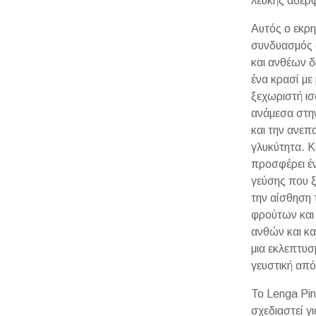
λευκής αδερφ
Αυτός ο εκρη
συνδυασμός
και ανθέων δ
ένα κρασί με 
ξεχωριστή ι
ανάμεσα στη
και την ανεπ
γλυκύτητα. Κ
προσφέρει έν
γεύσης που ξ
την αίσθηση
φρούτων και
ανθών και κα
μια εκλεπτυσ
γευστική απ
Το Lenga Pin
σχεδιαστεί γι