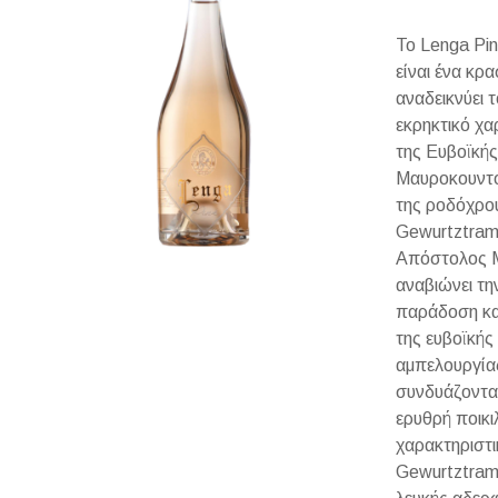
Το Lenga Pi
είναι ένα κρ
αναδεικνύει 
εκρηκτικό χ
της Ευβοϊκή
Μαυροκουντο
της ροδόχρο
Gewurtztrami
Απόστολος 
αναβιώνει τη
παράδοση κα
της ευβοϊκής
αμπελουργία
συνδυάζοντα
ερυθρή ποικιλ
χαρακτηριστι
Gewurtztrami