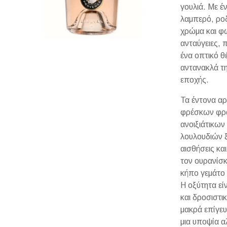
γουλιά. Με έ
λαμπερό, ρο
χρώμα και φ
ανταύγειες, 
ένα οπτικό θ
αντανακλά τ
εποχής.
Τα έντονα α
φρέσκων φρ
ανοιξιάτικων
λουλουδιών 
αισθήσεις κα
τον ουρανίσκ
κήπο γεμάτο
Η οξύτητα εί
και δροσιστι
μακρά επίγευ
μια υποψία 