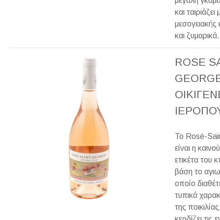
μεγάλη γκάμ
και ταιριάζει 
μεσογειακής 
και ζυμαρικά.
ROSE SA
GEORG
ΟΙΚΙΓΕΝ
ΙΕΡΟΠΟ
Το Rosé-Sai
είναι η καινο
ετικέτα του 
βάση το αγιω
οποίο διαθέτ
τυπικά χαρακ
της ποικιλίας
κερδίζει τις