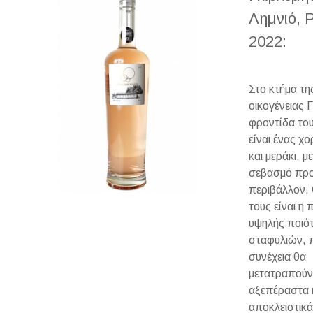
Λημνιό, 
2022:
Στο κτήμα τη
οικογένειας Γ
φροντίδα το
είναι ένας χ
και μεράκι, μ
σεβασμό προ
περιβάλλον.
τους είναι η
υψηλής ποιό
σταφυλιών, 
συνέχεια θα
μετατραπούν
αξεπέραστα 
αποκλειστικά