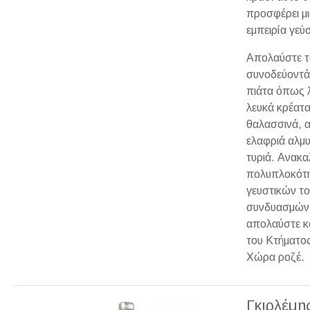
προσφέρει μι
εμπειρία γεύ
Απολαύστε τ
συνοδεύοντά
πιάτα όπως 
λευκά κρέατα
θαλασσινά, α
ελαφριά αλμυ
τυριά. Ανακα
πολυπλοκότ
γευστικών τ
συνδυασμών 
απολαύστε κ
του Κτήματος
Χώρα ροζέ.
Γκιρλέμη