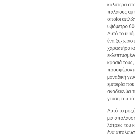
καλύτερα στ
παλαιούς αμ
οποίοι απλώ
υψόμετρο 60
Αυτό το υψόμ
ένα ξεχωρισ
χαρακτήρα κα
εκλεπτυσμέν
κρασιά τους,
προσφέροντα
μοναδική γευ
εμπειρία που
αναδεικνύει 
γεύση του τό
Αυτό το ροζέ
μια απόλαυση
λάτρεις του 
ένα απολαυστ