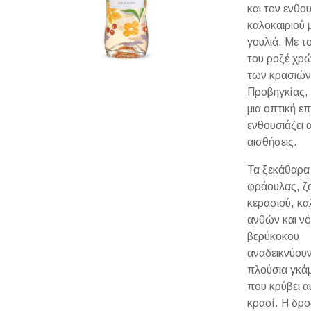
και τον ενθο
καλοκαιριού 
γουλιά. Με τ
του ροζέ χρώ
των κρασιών
Προβηγκίας, 
μια οπτική ε
ενθουσιάζει 
αισθήσεις.
Τα ξεκάθαρα
φράουλας, ζ
κερασιού, κα
ανθών και νό
βερύκοκου
αναδεικνύουν
πλούσια γκά
που κρύβει α
κρασί. Η δρο