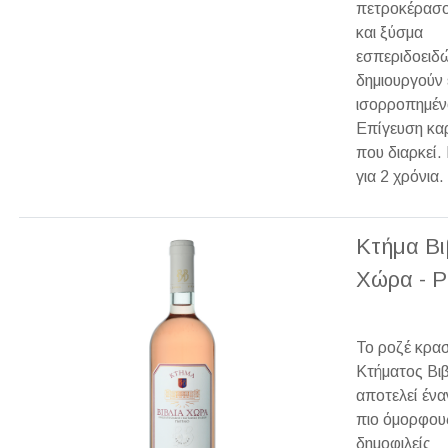
πετροκέρασο
και ξύσμα
εσπεριδοειδ
δημιουργούν 
ισορροπημέν
Επίγευση κα
που διαρκεί
για 2 χρόνια.
Κτήμα Βι
Χώρα - Ρ
Το ροζέ κρασ
Κτήματος Βι
αποτελεί ένα
πιο όμορφους
δημοφιλείς