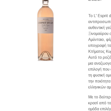
Το L' Esprit
αντιπροσωπε
αυθεντική γε
Ξινομαύρου 
Αμύνταιο, φέ
υπογραφή το
Κτήματος Κυρ
Αυτό το ροζέ
μια αναζωογο
επιλογή που 
τη φυσική ομ
την ποιότητα
ελληνικών α
Με το δεύτερ
κρασί από το
ομάδα επιλέγ