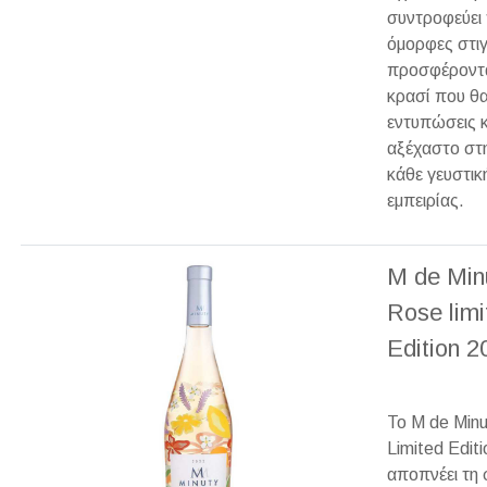
συντροφεύει 
όμορφες στιγ
προσφέροντ
κρασί που θα
εντυπώσεις κα
αξέχαστο στ
κάθε γευστικ
εμπειρίας.
M de Min
Rose limi
Edition 
Το M de Min
Limited Edit
αποπνέει τη