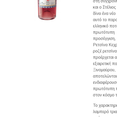
στη σύγχρονη
και ο Στέλιο
δίνει ένα νέο
αυτό το παρ
ελληνικό ποτ
πρωτότυπη
προσέγγιση,
Ρετσίνα Κεχρ
ροζέ ρετσίν
προέρχεται 
εξαιρετική πο
Ξινομαύρου,
αποτελώντας
ενδιαφέρουσ
πρωτότυπη 
στον κόσμο 
Το χαρακτηρι
λαμπερό τρι