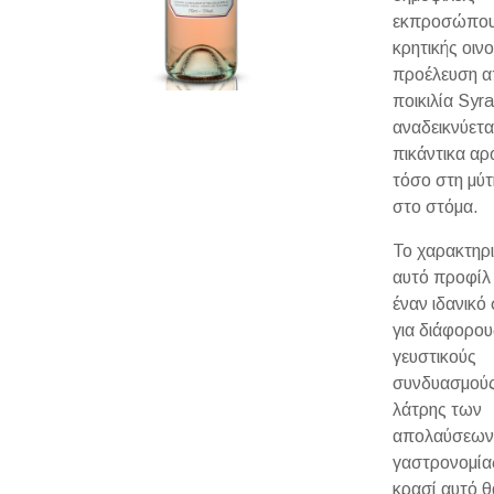
εκπροσώπου
κρητικής οιν
προέλευση α
ποικιλία Syra
αναδεικνύετα
πικάντικα α
τόσο στη μύτ
στο στόμα.
Το χαρακτηρι
αυτό προφίλ 
έναν ιδανικό
για διάφορου
γευστικούς
συνδυασμούς
λάτρης των
απολαύσεων
γαστρονομίας
κρασί αυτό θ